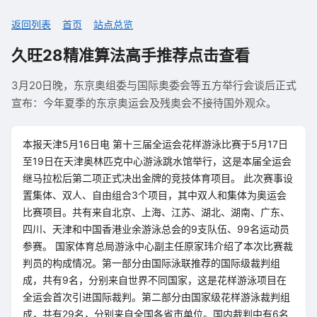
返回列表
首页
站点总览
久旺28精准算法高手推荐点击查看
3月20日晚，东京奥组委与国际奥委会等五方举行会谈后正式
宣布：今年夏季的东京奥运会及残奥会不接待国外观众。
本报天津5月16日电 第十三届全运会花样游泳比赛于5月17日
至19日在天津奥林匹克中心游泳跳水馆举行，这是本届全运会
继马拉松后第二项正式决出金牌的竞技体育项目。 此次赛事设
置集体、双人、自由组合3个项目，其中双人和集体为奥运会
比赛项目。共有来自北京、上海、江苏、湖北、湖南、广东、
四川、天津和中国香港业余游泳总会的9支队伍、99名运动员
参赛。 国家体育总局游泳中心副主任原家玮介绍了本次比赛裁
判员的构成情况。第一部分由国际泳联推荐的国际级裁判组
成，共有9名，分别来自世界不同国家，这是花样游泳项目在
全运会首次引进国际裁判。第二部分由国家级花样游泳裁判组
成，共有29名，分别来自全国各省市单位。国内裁判中有6名