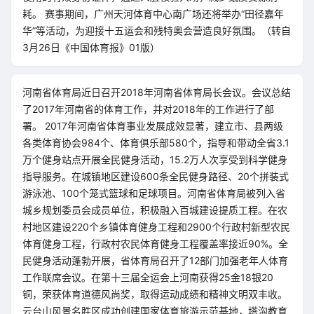
耗。 赛事期间，广州天河体育中心南广场还将举办“田径嘉年
华”等活动，为迎接十五运会和残特奥会营造良好氛围。（转自
3月26日《中国体育报》01版）
河南省体育局近日召开2018年河南省体育局长会议。会议总结
了2017年河南省的体育工作，并对2018年的工作进行了部
署。 2017年河南省体育事业发展成效显著，建立市、县两级
各类体育协会984个、体育俱乐部580个，指导和带动全省3.1
万个健身站点开展全民健身活动，15.2万人次享受到科学健身
指导服务。在城镇地区建设600条全民健身路径、20个拼装式
游泳池、100个笼式篮球和足球项目。河南省体育局被列入省
城乡规划委员会成员单位，积极融入百城建设提质工程。在农
村地区建设220个乡镇体育健身工程和2900个行政村新型农民
体育健身工程，行政村农民体育健身工程覆盖率接近90%。全
民健身活动蓬勃开展，省体育局召开了12部门加强老年人体育
工作联席会议。在第十三届全运会上河南获得25金18银20
铜，荣获体育道德风尚奖，取得运动成绩和精神文明双丰收。
云台山风景名胜区成功创建国家体育旅游示范基地，塔沟教育