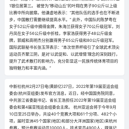
1银位居第三。 被誉为“移动山丘”的叶翔在男子90公斤以上级
比赛中所向披靡。他谦虚地表示：“其他队伍的选手也在不断进
步，中国散打需要继续提高水平。” 此外，中国队的陈梦粤在
女子52公斤级中摘得金牌，朱海兰获得女子70公斤级冠军，刘
丹凤在女子56公斤级中折桂，李家浩获得男子48公斤级金
牌，郭威和高明杰分别赢得男子65公斤级和80公斤级冠军。
国际武联秘书长张玉萍表示：“本次世界杯吸引了全球武术顶尖
运动员齐聚江阴，是对‘以武促和、以武增情’理念的深刻践行，
提升了武术散打的影响力，充分彰显这一民族传统体育项目的
独特魅力和丰富内涵。”
中新社杭州2月27日电(黄龄亿)27日，2022年第19届亚运会组
委会(杭州亚组委)发布官方消息，近日，经中国国务院同意，
中共浙江省委副书记、省长王浩担任2022年第19届亚运会组
委会和第4届亚残运会组委会主席。 杭州亚运会将于今年9月
10日至25日举办，共设40个竞赛大项和61个分项、482个小
项，届时亚洲45个国家(地区)和部分大洋洲国家(地区)来杭州
参赛，预计参赛运动员10000人，技术官员4900人，媒体记