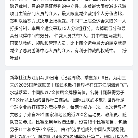
跨界裁判，目的是保证裁判的中立性。本着最大限度减少花游
项目主管部门人员的介入，最大限度减少裁判个人分值占比，
裁判以抽签方式决定上场执裁。不同于上届全运会采取的一人
打多分制，本届全运会采取15人分3组打分，去掉最低分和最
高分取得中间有效分。 仲裁人员共有7人，其中有国际裁判、
国家队教练、领队和管理人员，比上届全运会最大的转变就是
减少了总局游泳中心人员的介入，有利于仲裁的权威性。 （宁
叶涵）
新华社江苏江阴4月9日电（记者周欣、季嘉东）9日，为期三
天的2025国际武联第十届武术散打世界杯在江苏江阴海澜飞马
水城落幕，中国队以7金位居金牌榜首位，名将叶翔获得男子
90公斤以上级的世界杯三连冠。 国际武联武术散打世界杯是
全球专业散打精英的竞技平台，每两年举办一次。本次世界杯
共吸引了来自26个国家和地区的近200名运动员、教练员、随
队官员参加。比赛采用单败淘汰制，设置18个比赛项目，包括
男子11个和女子7个级别。 由7位选手组成的中国队表现稳健，
收获7项冠军。越南队以4金2银名列奖牌榜第二，伊朗队以3金