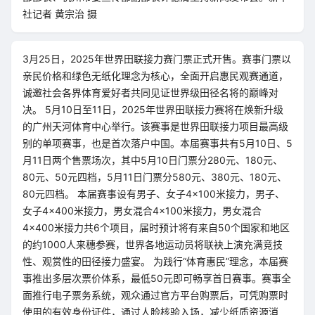
社记者 黄宗治 摄
3月25日，2025年世界田联接力赛门票正式开售。赛事门票以
亲民价格和绿色无纸化理念为核心，全面开启惠民观赛通道，
诚邀社会各界体育爱好者共同见证世界级田径名将的巅峰对
决。 5月10日至11日，2025年世界田联接力赛将在焕新升级
的广州天河体育中心举行。该赛事是世界田联接力项目最高级
别的单项赛事，也是首次落户中国。本届赛事共有5月10日、5
月11日两个售票场次，其中5月10日门票分280元、180元、
80元、50元四档，5月11日门票分580元、380元、180元、
80元四档。 本届赛事设有男子、女子4×100米接力，男子、
女子4×400米接力，男女混合4×100米接力，男女混合
4×400米接力共6个项目，届时预计将有来自50个国家和地区
的约1000人来穗参赛，世界各地运动员将联袂上演充满竞技
性、观赏性的田径接力盛宴。 为践行“体育惠民”理念，本届赛
事推出多层次票价体系，最低50元即可畅享首日赛事。赛事全
面推行电子票务系统，观众通过官方平台购票后，可凭购票时
使用的有效身份证件，通过人脸核验入场，减少纸质资源消