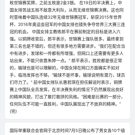
枚世锦赛奖牌，之前五枚是2金3银。 在19日的半决赛上，中
国女排苦战五局不敌意大利队，从而无缘世锦赛决赛。这也同
时意味着中国队连续32年无缘世锦赛冠军，斩获2015年世界
杯、2016年奥运会冠军的中国女排也错失争夺世界三大赛三连
冠的机会。 中国女排主教练郎平在赛前制定的目标是进入六
强。以铜牌收官后，郎平表示，世锦赛上强队很多，最终拿到
第三名也是不错的，但还有很多地方需要进步。“我们在配合当
中有进步，发球和一传都有所增强，但网口上还需要有更多人
站出来，不能只依靠朱婷一点。” 郎平表示，胜败都是很正常
的，输球也是可以理解的，中国女排在网口方面确实不如对
手，临场发挥也不够。“输球不是坏事，输球说明有潜力，球员
们尽力了。” 前中国女排队长惠若琪在担任解说时表示，铜牌
赛上中国队全员发挥，在半决赛失利的情况下仍然展现出良好
的精神风貌，打出了敢打敢拼的风格。“困难是比赛的一部分，
任何队伍不可能一直胜利，中国队展现出了不放弃的精神。”
(完)
国际举重联合会官网于北京时间7月5日晚公布了男女各10个级