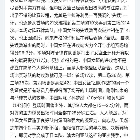
级女篮亚洲杯四强、收获女篮世界杯参赛权。 小组赛的比赛，
尽管对手实力有限，但中国女篮已经表现出极高的专注度，打
出了不错的比赛过程，尤其是主帅许利民一再强调的“失误”一
环，也逐步从首场的21次缩减到第二场的19次再到第三场的14
次。本场对阵菲律宾队，中国女篮的失误数再次被控制在了14
次，也正因如此，向来严格的许利民在赛后表扬了全队。 自身
失误数减少的同时，中国女篮在进攻端火力全开：小组赛场均
得分96.3分，本场对阵菲律宾队更是打出了女篮亚洲杯开赛以
来的最高得分117分。更加难得的是，中国女篮的进攻绝不是
建立在简单个人得分基础上，而是大都依靠团队配合，这从几
场比赛球队的助攻数就可见一斑：首场17次，第二场36次，第
三场38次，第四场更是高达42！中国女篮“团队作战”的另一个
例证就是所有球员几乎都得到了均等的出场时间，刚刚结束的
与菲律宾队的较量，中国队除了孙梦然（10分钟）和黄思静
（14分钟）登场时间偏少外，其余9人大都在15—22分钟，而
对方的主力球员出场时间全都在25分钟左右。 人人能战，为
中国女篮营造了良好队内氛围和强大的凝聚力、向心力。虽然
之前四个对手实力都不强，但相信在之后的半决赛、决赛赛场
上，即便对手变成了日本队、澳大利亚队这样的亚洲强手，中