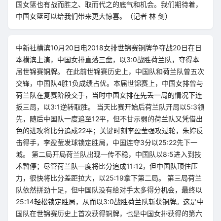
国女篮也有战而胜之、取而代之的底气和机会。我们期待着，
中国女篮可以给我们带来更大惊喜。（记者 林 剑）
中新社横滨10月20日电2018女排世锦赛铜牌争夺战20日在日
本横滨上演，中国女排直落三盘，以3:0战胜荷兰队，夺得本
届世锦赛铜牌。 在此前世锦赛历史上，中国队和荷兰队曾五次
交锋，中国队4胜1负成绩占优。本届世锦赛上，中国女排曾与
荷兰队在复赛阶段交手，当时中国女排在先丢一局的情况下连
扳三局，以3:1逆转取胜。 当天比赛开始后荷兰队开局以5:3领
先，随后中国队一度追至12平，但不甘示弱的荷兰队又凭借出
色的进攻将比分追成22平；关键时刻李盈莹强攻过轮，朱婷反
击得手，李盈莹发球锁定胜局，中国连夺3分以25:22先下一
城。 第二局开局荷兰队出现一传不稳，中国队以8:5进入到技
术暂停；尽管荷兰队一度将比分追成11:12，但中国队顶住压
力，很快将比分差距拉大，以25:19拿下第二局。 第三局荷兰
队依然拼劲十足，但中国队没有给对手太多得分机会，最终以
25:14轻松锁定胜局，从而以3:0战胜荷兰队斩获铜牌。这是中
国队在世锦赛历史上首次获得铜牌，也是中国女排获得的第六