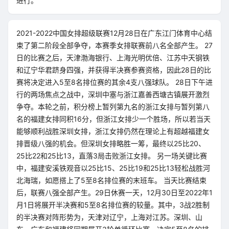
进行。
2021-2022中国女排超级联赛12月28日在广东江门体育中心结
束了第二阶段全部争夺，本赛季女排联赛前八名全部产生。 27
日的比赛之后，天津渤海银行、上海光明优倍、江苏中天钢铁
和辽宁华君跻身四强，并获得半决赛参赛资格，因此28日的比
赛将决定进入5至8名排位赛的其余4支八强球队。 28日下午进
行的两场焦点之战中，深圳中塞与浙江嘉善西塘古镇展开激烈
争夺。本轮之前，积分榜上暂列第九名的浙江女排与暂列第八
名的福建女排同积16分，但浙江女排少一个胜场，所以若当天
能够顺利战胜深圳女排，浙江女排仍然在理论上有超越福建女
排晋级八强的机会。但深圳女排略胜一筹，最终以25比20、
25比22和25比13，直落3局击败浙江女排。 另一场关键比赛
中，福建安溪铁观音以25比15、25比19和25比13轻松战胜河
北海瑞，如愿搭上了5至8名排位赛的末班车。 当天比赛结束
后，联赛八强全部产生。29日休赛一天，12月30日至2022年1
月1日将展开半决赛和5至8名排位赛的较量。其中，3战2胜制
的半决赛对阵形势为，天津对辽宁，上海对江苏。深圳、山