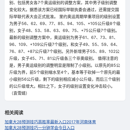
别、包括男女各7个奥运级别的调整方案，其中男子级别调整
变化较大。据悉该方案已经国际举联执委会通过，还需提交国
际举联代表大会正式批准。 里约奥运周期举重项目的级别设置
为男子56、62、69、77、85、94、105、+105公斤级8个级
别，女子48、53、58、63、69、75、+75公斤级7个级别。
最新的级别调整方案中，奥运级别为男子61、67、73、81、
96、109、+109公斤级7个级别，和女子49、55、59、64、
76、87、+87公斤级7个级别。另外新增男子55、89、102公
斤级，女子45、71、81公斤级各三个非奥级别。 值得注意的
是，男子奥运级别的调整明显是限制了小级别。以原先的85公
斤级为界，前5个级别缩水至4个，基本等于砍掉一个原先的最
小级别56公斤级，剩下的级别相应减小公斤级，而后三个级别
的公斤级增大。相比之下，女子的级别设置变化冲击较小。
（袁雪婧）
相关阅读
加拿大28预测技巧高胜率最新入口
2017年河南体育
加拿大28预测技巧一分钟学会今日入口