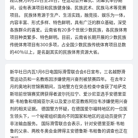
段比赛为9月20日至26日，在运动会开幕式、闭幕式举办期
间，设有表演项目和民族健身操、民族武术、民族马术等竞赛
项目。 民族体育源于生产、生活实践，融竞技、娱乐为一体，
内容丰富、形式多样、特色鲜明，具有广泛的群众基础，深受
各族群众的喜爱。云南省有20多个世居少数民族，各民族体育
项目种类繁多、特色鲜明。目前，云南省长期开展的少数民族
传统体育项目有300多项，占全国少数民族传统体育项目总数
的40％以上，是名副其实的民族体育资源大省。
新华社日内瓦1月6日电国际滑雪联合会6日宣布，三名越野滑
雪运动员和一名教练因涉嫌使用兴奋剂被禁赛四年。 在去年2
月的奥地利世锦赛期间，当地警方在突击检查中查获了哈萨克
斯坦前世锦赛奖牌获得者波尔托拉宁、爱沙尼亚选手安德里亚
斯·韦帕鲁和塔姆亚尔夫以及爱沙尼亚教练阿拉韦涉嫌使用兴奋
剂的相关证据。 德国警方怀疑，在德国爱尔福特地区的一位医
生领头下，一个秘密组织面向不同国家和地区的运动员提供了
非法输血服务。 国际滑雪联合会表示，针对安德里亚斯·韦帕
鲁的父亲、两枚冬奥会金牌得主安德鲁斯·韦帕鲁的调查也正在