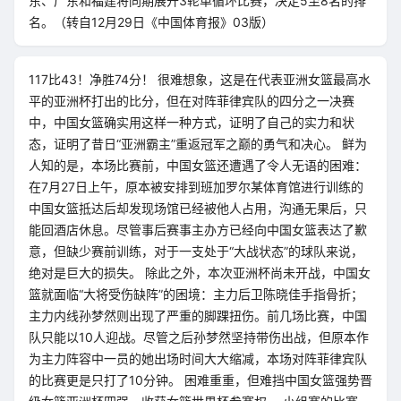
东、广东和福建将同期展开3轮单循环比赛，决定5至8名的排
名。（转自12月29日《中国体育报》03版）
117比43！净胜74分！ 很难想象，这是在代表亚洲女篮最高水
平的亚洲杯打出的比分，但在对阵菲律宾队的四分之一决赛
中，中国女篮确实用这样一种方式，证明了自己的实力和状
态，证明了昔日“亚洲霸主”重返冠军之巅的勇气和决心。 鲜为
人知的是，本场比赛前，中国女篮还遭遇了令人无语的困难：
在7月27日上午，原本被安排到班加罗尔某体育馆进行训练的
中国女篮抵达后却发现场馆已经被他人占用，沟通无果后，只
能回酒店休息。尽管事后赛事主办方已经向中国女篮表达了歉
意，但缺少赛前训练，对于一支处于“大战状态”的球队来说，
绝对是巨大的损失。 除此之外，本次亚洲杯尚未开战，中国女
篮就面临“大将受伤缺阵”的困境：主力后卫陈晓佳手指骨折；
主力内线孙梦然则出现了严重的脚踝扭伤。前几场比赛，中国
队只能以10人迎战。尽管之后孙梦然坚持带伤出战，但原本作
为主力阵容中一员的她出场时间大大缩减，本场对阵菲律宾队
的比赛更是只打了10分钟。 困难重重，但难挡中国女篮强势晋