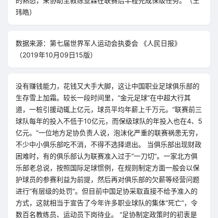
的熟悉，来协助主教练亚森在联赛后半程完成保级任务。（王
玮皓）
数据来源：第七届世界军人运动会执委会 《人民日报》
（2019年10月09日15版）
没有赚钱能力，花钱又大手大脚，这让中国职业足球俱乐部的
生存雪上加霜。较长一段时间里，“金元足球”在中超大行其
道，一桩引援动辄上亿元，球员平均年薪上千万元。“联赛前三
球队每年的投入不低于10亿元，而保级球队的年投入也在4、5
亿元。”一位地方足协负责人说，泡沫化严重的联赛祸患无穷，
不少中小俱乐部吃不消，不得不选择退出。 当俱乐部出现财政
困难时，有的俱乐部认为联赛准入过于“一刀切”。一家北方俱
乐部老总说，按照国际足球惯例，在规则制定方面一般会以保
护球员的参赛利益为前提，然后再对俱乐部的欠薪等经营问题
进行“有层级的处罚”。但目前中国足协采取直接不给予准入的
方式，这就相当于宣告了今年许多职业球队的集体“死亡”，令
数百名教练员、运动员下岗待业。 “足协制定政策时的初衷是