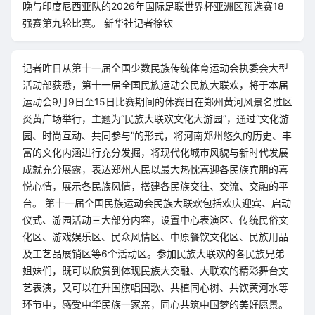
晚与印度尼西亚队的2026年国际足联世界杯亚洲区预选赛18
强赛第九轮比赛。 新华社记者徐钦
记者昨日从第十一届全国少数民族传统体育运动会执委会大型
活动部获悉，第十一届全国民族运动会民族大联欢，将于本届
运动会9月9日至15日比赛期间的休赛日在郑州黄河风景名胜区
炎黄广场举行，主题为“民族大联欢文化大游园”，通过“文化游
园、时尚互动、共同参与”的形式，将河南郑州悠久的历史、丰
富的文化内涵进行充分发掘，将现代化城市风貌与新时代发展
成就充分展露，表达郑州人民以最大热忱喜迎各民族宾朋的喜
悦心情，展示各民族风情，搭建各民族交往、交流、交融的平
台。 第十一届全国民族运动会民族大联欢包括欢庆迎宾、启动
仪式、游园活动三大部分内容，设置中心表演区、传统民俗文
化区、游戏娱乐区、民众风情区、中原餐饮文化区、民族用品
及工艺品展销区等6个活动区。参加民族大联欢的各民族兄弟
姐妹们，既可以欣赏到体现民族大交融、大联欢的精彩舞台文
艺表演，又可以在升国旗唱国歌、共植同心树、共饮黄河水等
环节中，感受中华民族一家亲，同心共筑中国梦的美好愿景。