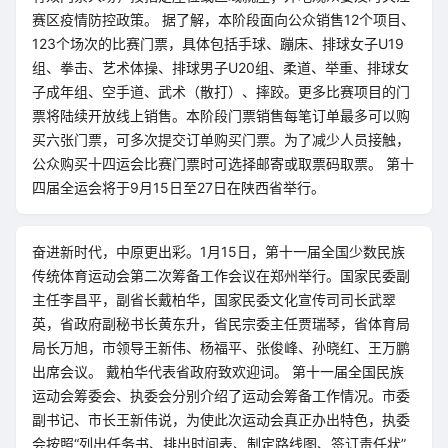
赛区疫情防控政策。 据了解，本阶段面向公众销售12个项目、
123个场次的比赛门票，具体包括手球、蹦床、排球女子U19
组、拳击、艺术体操、排球男子U20组、柔道、举重、排球女
子成年组、空手道、武术（散打）、摔跤。更多比赛项目的门
票将陆续开放线上销售。本阶段门票销售每笔订单最多可以购
买六张门票，可多次提交订单购买门票。为了减少人员接触，
公众购买十四运会比赛门票时可选择邮寄或取票码取票。 第十
四届全运会将于9月15日至27日在陕西省举行。
奋进新时代，中原更出彩。1月15日，第十一届全国少数民族
传统体育运动会第二次筹备工作会议在郑州举行。国家民委副
主任李昌平，副省长戴柏华，国家民委文化宣传司司长武翠
英，省政府副秘书长黄东升，省民宗委主任贾瑞琴，省体育局
局长万旭，市领导王新伟、杨福平、张俊峰、孙晓红、王万鹏
出席会议。 戴柏华代表省政府致欢迎词。 第十一届全国民族
运动会筹委会、执委会分别介绍了运动会筹备工作情况。市委
副书记、市长王新伟说，为使此次运动会真正办出特色，执委
会按照“列出任务书、排出时间表、制定路线图、签订责任状”