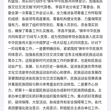
的盛会，用实际行动抒写“铸牢中华民族共同体意识，加强各民
族交往交流交融”的时代答卷。 李昌平充分肯定了筹委会、执
委会第一次筹备工作会议以来，全力推进各项筹备工作所取得
的成绩：各级领导高度重视、筹备机构健全完善、力量保障坚
强有力，做到了组织领导到位、筹备人员到位、资金落实到
位，确保了筹备工作扎实推进。 李昌平强调，“铸牢中华民族
共同体意识”已经写入党章，成为党团结带领全国各族人民实现
中华民族伟大复兴中国梦这一伟大征程上的共同意志。针对下
一阶段筹备工作，一是要明确目标，紧紧围绕“铸牢中华民族共
同体意识，加强各民族交往交流交融”这条主线推进民族运动会
筹办工作。这既是新时代对民族工作的新要求，也是和民族运
动会产生、发展、壮大的历史一脉相承。促进各民族优秀传统
文化交流是举办民族运动会的初心和使命，民族运动会发展改
革要围绕促进各民族交往交流交融展开，民族运动会竞赛表演
并重是民族团结与群众体育盛会的生动体现。二是要齐心协
力，把第十一届全国民族运动会办成新时代民族团结盛会。主
承办单位要切实抓好赛会组织服务保障工作。重点抓好竞赛组
织、接待保障、大型活动、新闻宣传和安全保障等工作。各代
表团要强化政治意识、大局意识，积极配合主承办单位工作，