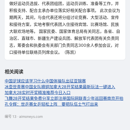
做好运动员选拔、代表团组团，运动员训练、准备等工作，并
积极支持、配合主承办单位落实好相关配合事项。 此次会议为
期两天，其间，与会代表还将分组讨论竞赛、大型活动、宣传
和接待方案，实地考察代表团入住接待宾馆、比赛场馆、民族
大联欢场地等。 国家民委、国家体育总局有关同志，各省、自
治区、直辖市、新疆生产建设兵团、解放军代表团有关负责同
志，筹委会和执委会有关部门负责同志300余人参加会议，对
口接待单位联络员列席会议。（陈凯）
相关阅读
中国足球应该学习什么
中国体操队出征亚锦赛
冰壶世青赛中国女队摘铜
加拿大28开奖结果最新玩法一键进入
加拿大28实时开奖精准推荐今日入口
飞舞28开奖结果免费分享立即注册
国际网联青少年巡回赛南京开拍
孔令辉：世乒赛女乒轻松上阵 要把队伍士气打出来
编号 13 · aimoneys.com