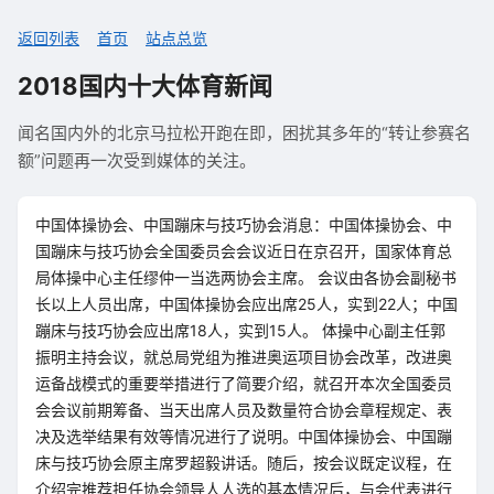
返回列表
首页
站点总览
2018国内十大体育新闻
闻名国内外的北京马拉松开跑在即，困扰其多年的“转让参赛名
额”问题再一次受到媒体的关注。
中国体操协会、中国蹦床与技巧协会消息：中国体操协会、中
国蹦床与技巧协会全国委员会会议近日在京召开，国家体育总
局体操中心主任缪仲一当选两协会主席。 会议由各协会副秘书
长以上人员出席，中国体操协会应出席25人，实到22人；中国
蹦床与技巧协会应出席18人，实到15人。 体操中心副主任郭
振明主持会议，就总局党组为推进奥运项目协会改革，改进奥
运备战模式的重要举措进行了简要介绍，就召开本次全国委员
会会议前期筹备、当天出席人员及数量符合协会章程规定、表
决及选举结果有效等情况进行了说明。中国体操协会、中国蹦
床与技巧协会原主席罗超毅讲话。随后，按会议既定议程，在
介绍完推荐担任协会领导人人选的基本情况后，与会代表进行