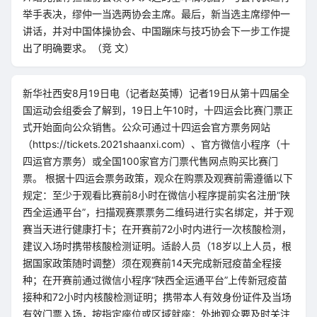
举手表决，缪仲一当选两协会主席。最后，新当选主席缪仲一
讲话，并对中国体操协会、中国蹦床与技巧协会下一步工作提
出了明确要求。（竞 文）
新华社西安8月19日电（记者赵英博）记者19日从第十四届全
国运动会组委会了解到，19日上午10时，十四运会比赛门票正
式开始面向公众销售。公众可通过十四运会官方票务网站
（https://tickets.2021shaanxi.com）、官方微信小程序（十
四运官方票务）或全国100家官方门票代售网点购买比赛门
票。 根据十四运会票务政策，观众在购票及观赛前需遵循以下
规定：至少于观看比赛前8小时在微信小程序提前实名注册“陕
西全运通平台”，扫描观赛票票务二维码进行实名绑定，并于观
赛当天进行健康打卡；在开赛前72小时内进行一次核酸检测，
建议入场时携带核酸检测证明。适龄人员（18岁以上人员，根
据国家政策随时调整）须在观赛前14天完成新冠疫苗全程接
种；在开赛前通过微信小程序“陕西全运通平台”上传新冠疫苗
接种和72小时内核酸检测证明；携带本人有效身份证件及当场
有效门票入场，按指定座位或区域就座；外地观众要及时关注