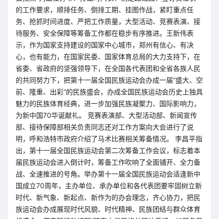
的工作要求，顺排任务、倒排工期、挂图作战，紧盯重点任
务、抢抓时间进度、严把工作质量，大型活动、竞赛表演、接
待服务、安全保障等筹备工作都在稳步有序推进。王新伟表
示，作为国家支持建设的国家中心城市，郑州有信心、有决
心，也有能力，在国家民委、国家体育总局的大力支持下，在
省委、省政府的坚强领导下，在全国各代表团和全省各族人民
的共同努力下，把第十一届全国民族运动会办成一届“盛大、空
前、隆重、出彩”的民族盛会，办成全国民族运动会历史上独具
魅力的民族体育经典，进一步加强民族凝聚力、国际影响力，
为新中国70华诞献礼。 竞赛表演部、大型活动部、新闻宣传
部、接待保障部相关负责同志还对工作方案向大会进行了说
明，呼和浩特市政府介绍了马术比赛相关筹备情况。 李昌平指
出，第十一届全国民族运动会第二次筹备工作会议，标志着本
届民族运动会进入倒计时，筹备工作吹响了全面铺开、全力备
战、全速推进的号角。举办第十一届全国民族运动会适逢新中
国成立70周年，主办单位、承办单位和各代表团要牢固树立新
时代、新气象、新起点、新作为的办会理念，齐心协力，把民
族运动会办成展现时代风貌、时代精神、民族团结与群众体育