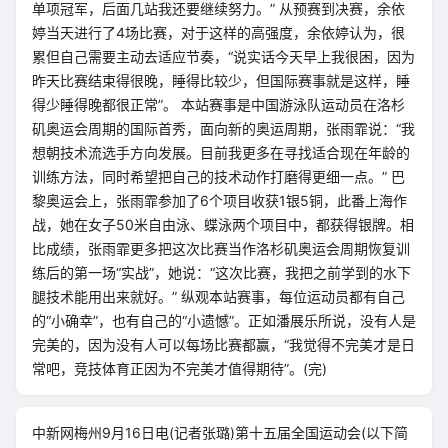
单项冠军，后面几站我还要继续努力。” 从预赛到决赛，余依
婷当天进行了4场比赛，对于这样的高强度，余依婷认为，很
累但自己需要主动去适应节奏，“说实话今天早上我很困，因为
昨天比赛结束得很晚，睡得比较少，但国际赛事就是这样，睡
得少睡得晚都很正常”。 本站赛事是中国游泳队运动员在洛杉
矶奥运会周期的国际首秀，面向新的奥运周期，张雨霏说：“我
想朝技术流选手方向发展。目前我更多在寻找适合现在年龄的
训练方法，同时希望把自己的技术动作打磨得更细一点。” 巴
黎奥运会上，张雨霏参加了6个项目收获1银5铜，此番上海作
战，她在女子50米自由泳、蝶泳两个项目中，都获得银牌。相
比成绩，张雨霏更多把这次比赛当作洛杉矶奥运会周期恢复训
练后的第一场“实战”，她说：“这次比赛，我把之前学到的水下
腿技术能用出来就好。” 纵观本站赛事，每位运动员都有自己
的“小确幸”，也有自己的“小遗憾”。正如潘展乐所说，没有人是
完美的，因为没有人可以每场比赛都赢，“我觉得不完美才是日
常吧，竞技体育正因为不完美才值得期待”。(完)
中新网梅州9月16日电(记者张璐)第十五届全国运动会(以下简