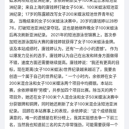
蛙泳两项短池亚洲纪录；余依婷刷新女子100米混合泳短池亚
洲纪录；来自上海的唐钱婷打破女子50米、100米蛙泳短池亚
洲纪录；17岁的陈露颖改写女子200米蝶泳短池世界青年纪
录。 当晚结束的女子50米蛙泳决赛中，20岁的唐钱婷以28秒
76，打破短池亚洲纪录夺冠。这也是她继昨晚女子100米蛙泳
后再次刷新亚洲纪录。 2021年的短池游泳世锦赛上，首次参
加短池游泳国际大赛的唐钱婷就获得了女子100米蛙泳金牌。
谈及本站成绩时，唐钱婷认为，还有“一点小小的遗憾”。 作为
以爆发力见长的选手，唐钱婷认为自己在出发和转身方面做得
不错，速度方面还需要继续提高。唐钱婷说：“我还有更高的目
标，现在距离(女子100米蛙泳)世界纪录越来越近了，我要去
创造一个属于自己的世界纪录。” 一个小时内，余依婷在女子
200米混合泳和女子100米蝶泳两个项目中均摘银。本站比
赛，余依婷堪称“劳模”，共参加四个项目比赛。除当天的两个
项目外，她还在女子100米个人混合泳和女子50米蝶泳决赛中
分获银牌和铜牌，同时她还刷新了女子100米混合泳短池亚洲
纪录。 回顾在本站赛事上的表现，余依婷说：“这个成绩我挺
满意的，唯一的遗憾是在积分榜上，我其实挺想去争一下前三
名，当然我也知道前三名的实力非常强劲，可能需要获得一个