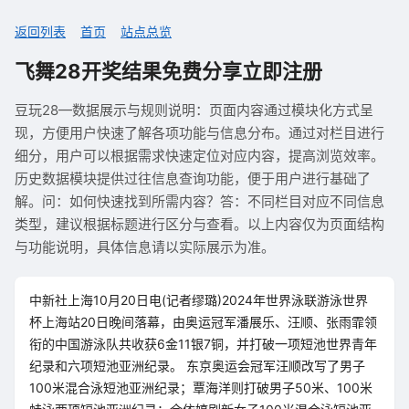
返回列表
首页
站点总览
飞舞28开奖结果免费分享立即注册
豆玩28—数据展示与规则说明：页面内容通过模块化方式呈
现，方便用户快速了解各项功能与信息分布。通过对栏目进行
细分，用户可以根据需求快速定位对应内容，提高浏览效率。
历史数据模块提供过往信息查询功能，便于用户进行基础了
解。问：如何快速找到所需内容？答：不同栏目对应不同信息
类型，建议根据标题进行区分与查看。以上内容仅为页面结构
与功能说明，具体信息请以实际展示为准。
中新社上海10月20日电(记者缪璐)2024年世界泳联游泳世界
杯上海站20日晚间落幕，由奥运冠军潘展乐、汪顺、张雨霏领
衔的中国游泳队共收获6金11银7铜，并打破一项短池世界青年
纪录和六项短池亚洲纪录。 东京奥运会冠军汪顺改写了男子
100米混合泳短池亚洲纪录；覃海洋则打破男子50米、100米