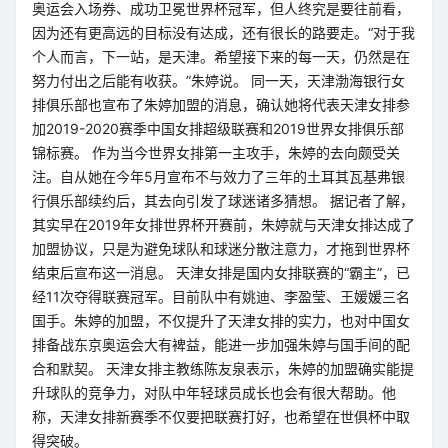
奥运会入场券、成功卫冕世界杯冠军，但人终究是要往前看，
因为还有更高远的目标没有达成，还有很长的路要走。“对于我
个人而言，下一站，是天津。希望接下来的每一天，仍然是在
努力付出之后能有收获。”朱婷说。 同一天，天津渤海银行女
排俱乐部也宣布了朱婷加盟的消息，确认她将代表天津女排参
加2019-2020赛季中国女排超级联赛和2019世界女排俱乐部
锦标赛。 作为当今世界女排第一主攻手，朱婷的去向颇受关
注。自从她在今年5月宣布不与效力了三年的土耳其瓦基弗银
行俱乐部续约后，其去向引发了球迷诸多猜想。 据记者了解，
其实早在2019年女排世界杯开赛前，朱婷就与天津女排达成了
加盟协议，只是为避免球队和球迷分散注意力，才拖到世界杯
结束后宣布这一消息。 天津女排是国内女排联赛的“霸主”，已
经11次夺得联赛冠军。目前队中有姚迪、李盈莹、王媛媛三名
国手。朱婷的加盟，不仅提升了天津女排的实力，也对中国女
排备战东京奥运会大有裨益，能进一步加强朱婷与国手间的配
合和默契。 天津女排主教练陈友泉表示，朱婷的加盟确实能提
升球队的竞争力，对队中年轻球员成长也会有很大帮助。他
称，天津女排新赛季不仅要把联赛打好，也希望在世俱杯中取
得突破。