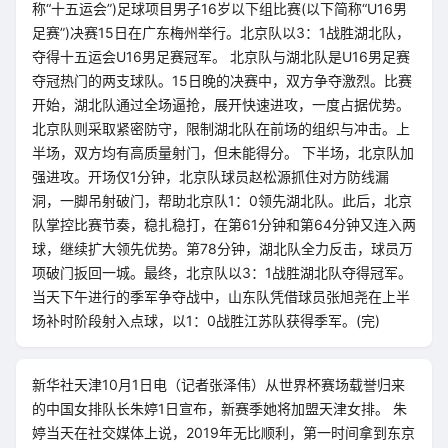
称“十五运会”)足球项目男子16岁以下组比赛(以下简称“U16男
足赛”)决赛15日在广东梅州举行。北京队以3：1战胜湖北队，
夺得十五运会U16男足赛冠军。 北京队与湖北队是U16男足赛
夺冠热门的两支球队。15日晚的决赛中，双方争夺激烈。比赛
开始，湖北队通过全场逼抢，展开快速进攻，一度占据优势。
北京队则采取紧密防守，限制湖北队在前场的组织与冲击。上
半场，双方均有高质量射门，但未能得分。 下半场，北京队加
强进攻。开场仅1分钟，北京队球员赵松源抓住对方防线漏
洞，一脚吊射破门，帮助北京队1：0领先湖北队。此后，北京
队掌控比赛节奏，稳扎稳打，在第61分钟和第64分钟又连入两
球，继续扩大领先优势。第78分钟，湖北队全力反击，球员万
项破门扳回一城。最终，北京队以3：1战胜湖北队夺得冠军。
当天下午进行的季军争夺战中，山东队凭借球员张旭尧在上半
场补时阶段射入点球，以1：0战胜江苏队获得季军。(完)
新华社天津10月1日电（记者张泽伟）从世界杯赛场载誉归来
的中国女排队长朱婷1日宣布，新赛季她将加盟天津女排。 朱
婷当天在社交媒体上说，2019年无比顺利，第一时间拿到东京