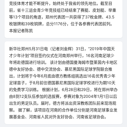
竞技体育才能不断提升，始终处于我省的领先地位。截至目
前，省十三运会青少年竞技组已经结束了赛艇、皮划艇、举重
等13个项目的角逐，郑州代表团一共获得了37枚金牌、43.5
枚银牌和39枚铜牌，总分1176分，位于各参赛代表团前列。
本报记者陈凯
新华社郑州5月31日电（记者刘金辉）31日，“2019年中国天
才少年计划”项目签约仪式在河南郑州举行，16名河南足球少
年将赴德国进行培训。 该计划由德国曼海姆市暨莱茵内卡地区
德中友好协会、德中交流协会、慕尼黑国际足球学院联合推
出，计划将于今年6月底由德方教练组挑选出16名优秀青少年
足球苗子，于8月前往德国慕尼黑国际足球学校进行为期10天
的免费学习训练。 根据计划，6月28日和29日，将在郑州举办
由8到12支队伍参加的选拔赛，参赛对象为2004年1月1日以后
出生的男足队员。届时，德方将派出资深教练团队前来现场观
察。 据了解，该项目在河南的合作单位分别是河南足球事业发
展基金会、河南省人民对外友好协会、河南省足球协会。