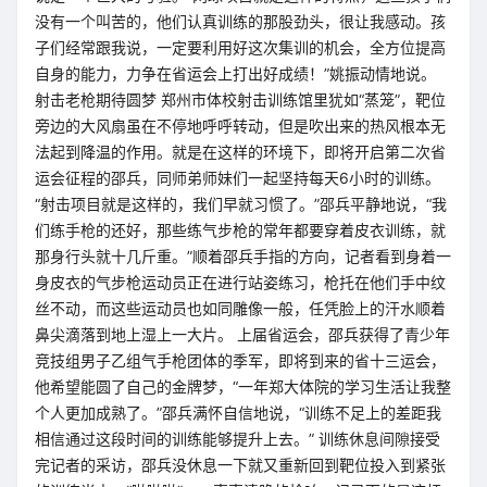
没有一个叫苦的，他们认真训练的那股劲头，很让我感动。孩
子们经常跟我说，一定要利用好这次集训的机会，全方位提高
自身的能力，力争在省运会上打出好成绩！”姚振动情地说。
射击老枪期待圆梦 郑州市体校射击训练馆里犹如“蒸笼”，靶位
旁边的大风扇虽在不停地呼呼转动，但是吹出来的热风根本无
法起到降温的作用。就是在这样的环境下，即将开启第二次省
运会征程的邵兵，同师弟师妹们一起坚持每天6小时的训练。
“射击项目就是这样的，我们早就习惯了。”邵兵平静地说，“我
们练手枪的还好，那些练气步枪的常年都要穿着皮衣训练，就
那身行头就十几斤重。”顺着邵兵手指的方向，记者看到身着一
身皮衣的气步枪运动员正在进行站姿练习，枪托在他们手中纹
丝不动，而这些运动员也如同雕像一般，任凭脸上的汗水顺着
鼻尖滴落到地上湿上一大片。 上届省运会，邵兵获得了青少年
竞技组男子乙组气手枪团体的季军，即将到来的省十三运会，
他希望能圆了自己的金牌梦，“一年郑大体院的学习生活让我整
个人更加成熟了。”邵兵满怀自信地说，“训练不足上的差距我
相信通过这段时间的训练能够提升上去。” 训练休息间隙接受
完记者的采访，邵兵没休息一下就又重新回到靶位投入到紧张