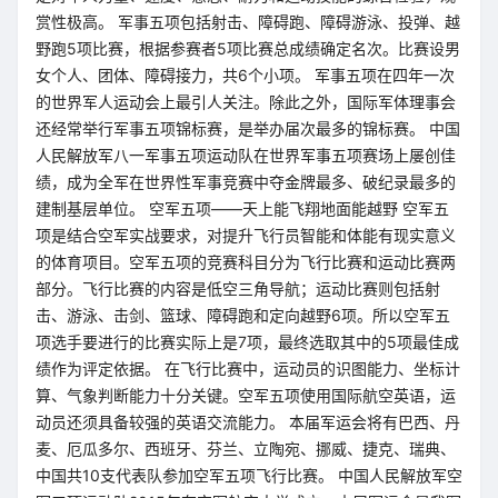
赏性极高。 军事五项包括射击、障碍跑、障碍游泳、投弹、越
野跑5项比赛，根据参赛者5项比赛总成绩确定名次。比赛设男
女个人、团体、障碍接力，共6个小项。 军事五项在四年一次
的世界军人运动会上最引人关注。除此之外，国际军体理事会
还经常举行军事五项锦标赛，是举办届次最多的锦标赛。 中国
人民解放军八一军事五项运动队在世界军事五项赛场上屡创佳
绩，成为全军在世界性军事竞赛中夺金牌最多、破纪录最多的
建制基层单位。 空军五项——天上能飞翔地面能越野 空军五
项是结合空军实战要求，对提升飞行员智能和体能有现实意义
的体育项目。空军五项的竞赛科目分为飞行比赛和运动比赛两
部分。飞行比赛的内容是低空三角导航；运动比赛则包括射
击、游泳、击剑、篮球、障碍跑和定向越野6项。所以空军五
项选手要进行的比赛实际上是7项，最终选取其中的5项最佳成
绩作为评定依据。 在飞行比赛中，运动员的识图能力、坐标计
算、气象判断能力十分关键。空军五项使用国际航空英语，运
动员还须具备较强的英语交流能力。 本届军运会将有巴西、丹
麦、厄瓜多尔、西班牙、芬兰、立陶宛、挪威、捷克、瑞典、
中国共10支代表队参加空军五项飞行比赛。 中国人民解放军空