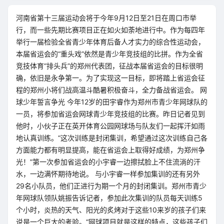
河南省第十三届运动会将于今年9月12日至21日在周口市举
行，而一些先期比赛项目正在如火如荼地进行中。作为每四年
举行一届检验全省青少年体育后备人才实力的综合性运动会，
本届省运会的“重头戏”依然是青少年竞技组的比拼。作为全省
竞技体育“排头兵”的郑州代表团，征战本届省运会的目标很明
确，依旧是永争第一。为了实现这一目标，即将踏上省运会征
程的郑州小将们战高温斗酷暑积极奋斗，全力备战省运会。 网
球少年誓言争光 今年12岁的田宇睿作为郑州市青少年网球队的
一员，将参加省运会网球青少年竞技组的比赛。昨日记者见到
他时，小伙子正在英开体育公园网球场与队友们一起挥汗如雨
地认真训练。“这次训练是封闭集训，希望通过这次训练自己各
方面能力都有明显提高，能在省运会上取得好成绩，为郑州争
光！”第一次参加省运会的小宇睿一边擦拭脸上不住流淌的汗
水，一边满怀期待地说。 与小宇睿一样参加集训的还有另外
29名小队员，他们正进行为期一个月的封闭集训。郑州市青少
年网球队领队姚振告诉记者，参加此次集训的队员每天训练5
个小时，炎热的天气、阳光的炙烤对于这些10来岁的孩子们来
说是一个巨大的考验。“网球项目就是这样的特点，这些孩子们