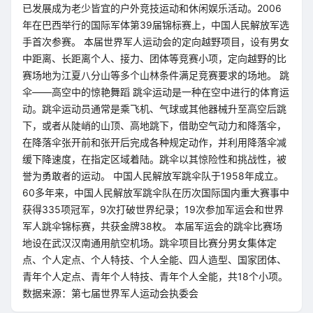
已发展成为老少皆宜的户外竞技运动和休闲娱乐活动。2006
年在巴西举行的国际军体第39届锦标赛上，中国人民解放军选
手首次参赛。 本届世界军人运动会的定向越野项目，设有男女
中距离、长距离个人、接力、团体等竞赛小项，定向越野的比
赛场地为江夏八分山等多个山林条件满足竞赛要求的场地。 跳
伞——高空中的惊艳舞蹈 跳伞运动是一种在空中进行的体育运
动。跳伞运动员通常是乘飞机、气球或其他器械升至高空后跳
下，或者从陡峭的山顶、高地跳下，借助空气动力和降落伞，
在降落伞张开前和张开后完成各种规定动作，并利用降落伞减
缓下降速度，在指定区域着陆。跳伞以其惊险性和挑战性，被
誉为勇敢者的运动。 中国人民解放军跳伞队于1958年成立。
60多年来，中国人民解放军跳伞队在历次国际国内重大赛事中
获得335项冠军，9次打破世界纪录；19次参加军运会和世界
军人跳伞锦标赛，共获金牌38枚。 本届军运会的跳伞比赛场
地设在武汉汉南通用航空机场。跳伞项目比赛分男女集体定
点、个人定点、个人特技、个人全能、四人造型、国家团体、
青年个人定点、青年个人特技、青年个人全能，共18个小项。
数据来源：第七届世界军人运动会执委会