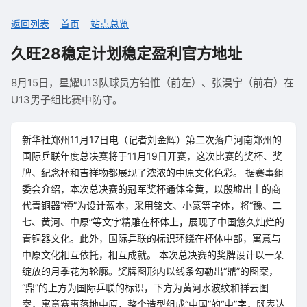
返回列表
首页
站点总览
久旺28稳定计划稳定盈利官方地址
8月15日，星耀U13队球员方铂惟（前左）、张淏宇（前右）在
U13男子组比赛中防守。
新华社郑州11月17日电（记者刘金辉）第二次落户河南郑州的
国际乒联年度总决赛将于11月19日开赛，这次比赛的奖杯、奖
牌、纪念杯和吉祥物都展现了浓浓的中原文化色彩。 据赛事组
委会介绍，本次总决赛的冠军奖杯通体金黄，以殷墟出土的商
代青铜器“樽”为设计蓝本，采用铭文、小篆等字体，将“豫、二
七、黄河、中原”等文字精雕在杯体上，展现了中国悠久灿烂的
青铜器文化。此外，国际乒联的标识环绕在杯体中部，寓意与
中原文化相互依托，相互成就。 本次总决赛的奖牌设计以一朵
绽放的月季花为轮廓。奖牌图形内以线条勾勒出“鼎”的图案，
“鼎”的上方为国际乒联的标识，下方为黄河水波纹和祥云图
案，寓意赛事落地中原，整个造型组成“中国”的“中”字，既表达