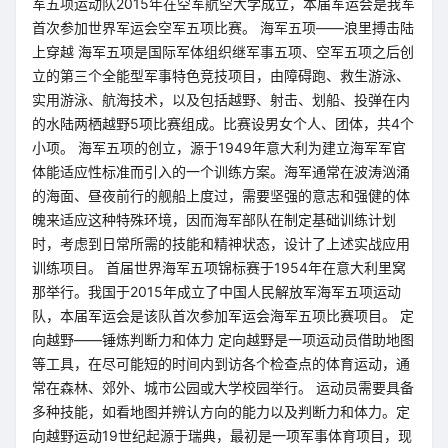
军五项运动队2015年在空军航空大学成立，本届军运会是我军
首次参加世界军运会空军五项比赛。 海军五项——浪里搏击陆
上穿越 海军五项是国际军体组织继军事五项、空军五项之后创
立的第三个全能型军事特色竞技项目，由障碍跑、救生游泳、
实用游泳、航海技术，以及包括越野、射击、划船、投弹在内
的水陆两栖越野5项比赛组成。比赛设男女个人、团体，共4个
小项。 海军五项的创立，源于1949年意大利为建立海军军官
体能适应性标准而引入的一个训练方案。海军通常在波涛汹涌
的海面、昼夜前行的舰船上度过，需要坚强的意志和强健的体
魄来适应这种特殊环境，因而海军部队在制定基础训练计划
时，考虑到日常所需的技能和精神状态，设计了上述实战应用
训练项目。 首届世界海军五项锦标赛于1954年在意大利里窝
那举行。我国于2015年成立了中国人民解放军海军五项运动
队，本届军运会是该队首次参加军运会海军五项比赛项目。 定
向越野——锤炼判断力和体力 定向越野是一项运动员借助地图
等工具，在尽可能短的时间内到访各个检查点的体育运动，通
常在森林、郊外、城市公园或大学校园举行。 运动员需要具备
多种技能，如看地图并辨认方向的能力以及判断力和体力。定
向越野运动19世纪起源于瑞典，最初是一项军事体育项目，现